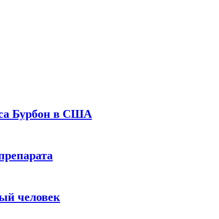
уса Бурбон в США
препарата
вый человек