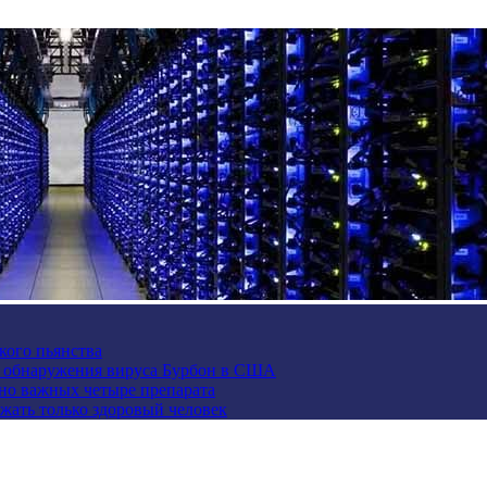
кого пьянства
е обнаружения вируса Бурбон в США
но важных четыре препарата
жать только здоровый человек