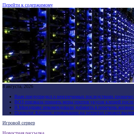
Перейти к содержимому
8 августа, 2026
Врач предупредил о неизлечимых последствиях хроничес
ВОЗ призвала принять меры против укусов клещей посл
В Минздраве рекомендовали добавить в перечень жизнен
Психолог Крупин: провокации на ретритах сможет выдер
Игровой сервер
Новостная рассылка