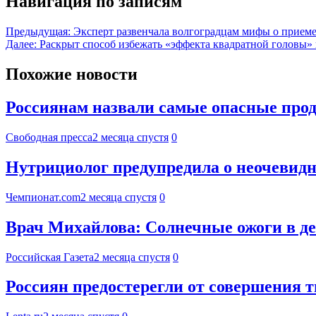
Навигация по записям
Предыдущая:
Эксперт развенчала волгоградцам мифы о прием
Далее:
Раскрыт способ избежать «эффекта квадратной головы» 
Похожие новости
Россиянам назвали самые опасные прод
Свободная пресса
2 месяца спустя
0
Нутрициолог предупредила о неочевид
Чемпионат.com
2 месяца спустя
0
Врач Михайлова: Солнечные ожоги в д
Российская Газета
2 месяца спустя
0
Россиян предостерегли от совершения 