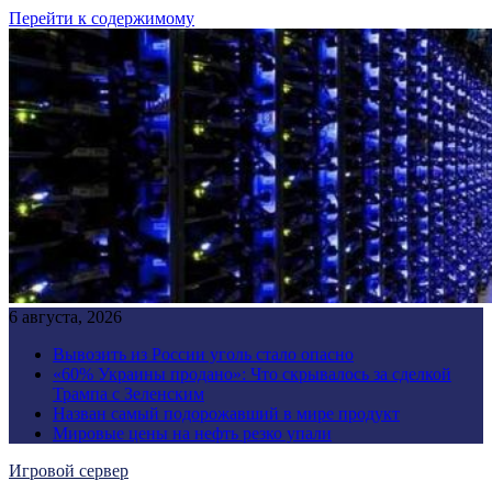
Перейти к содержимому
6 августа, 2026
Вывозить из России уголь стало опасно
«60% Украины продано»: Что скрывалось за сделкой
Трампа с Зеленским
Назван самый подорожавший в мире продукт
Мировые цены на нефть резко упали
Игровой сервер