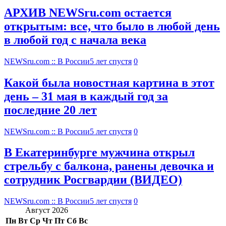
АРХИВ NEWSru.com остается
открытым: все, что было в любой день
в любой год с начала века
NEWSru.com :: В России
5 лет спустя
0
Какой была новостная картина в этот
день – 31 мая в каждый год за
последние 20 лет
NEWSru.com :: В России
5 лет спустя
0
В Екатеринбурге мужчина открыл
стрельбу с балкона, ранены девочка и
сотрудник Росгвардии (ВИДЕО)
NEWSru.com :: В России
5 лет спустя
0
Август 2026
Пн
Вт
Ср
Чт
Пт
Сб
Вс