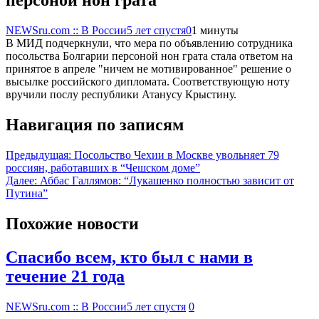
персоной нон грата
NEWSru.com :: В России
5 лет спустя
0
1 минуты
В МИД подчеркнули, что мера по объявлению сотрудника
посольства Болгарии персоной нон грата стала ответом на
принятое в апреле "ничем не мотивированное" решение о
высылке российского дипломата. Соответствующую ноту
вручили послу республики Атанусу Крыстину.
Навигация по записям
Предыдущая:
Посольство Чехии в Москве увольняет 79
россиян, работавших в “Чешском доме”
Далее:
Аббас Галлямов: “Лукашенко полностью зависит от
Путина”
Похожие новости
Спасибо всем, кто был с нами в
течение 21 года
NEWSru.com :: В России
5 лет спустя
0