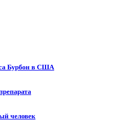
уса Бурбон в США
препарата
вый человек