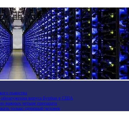
кого пьянства
е обнаружения вируса Бурбон в США
но важных четыре препарата
жать только здоровый человек