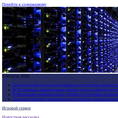
Перейти к содержимому
6 августа, 2026
Врач предупредил о неизлечимых последствиях хроничес
ВОЗ призвала принять меры против укусов клещей посл
В Минздраве рекомендовали добавить в перечень жизнен
Психолог Крупин: провокации на ретритах сможет выдер
Игровой сервер
Новостная рассылка