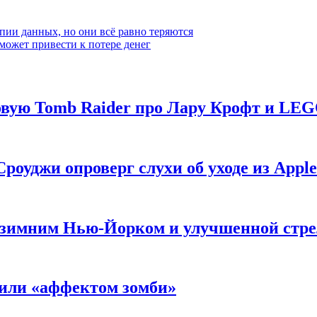
пии данных, но они всё равно теряются
может привести к потере денег
новую Tomb Raider про Лару Крофт и LE
роуджи опроверг слухи об уходе из Apple
 с зимним Нью-Йорком и улучшенной стр
нили «аффектом зомби»