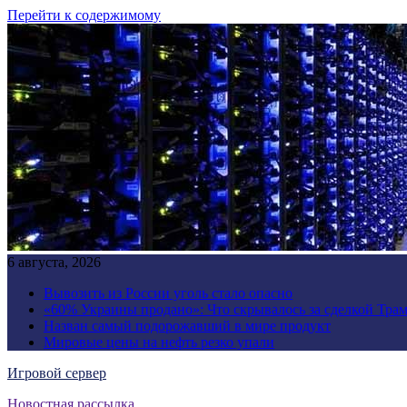
Перейти к содержимому
6 августа, 2026
Вывозить из России уголь стало опасно
«60% Украины продано»: Что скрывалось за сделкой Трам
Назван самый подорожавший в мире продукт
Мировые цены на нефть резко упали
Игровой сервер
Новостная рассылка