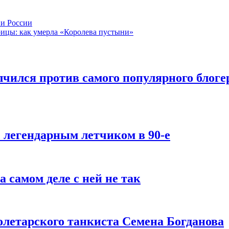
ии России
арицы: как умерла «Королева пустыни»
лчился против самого популярного блогер
с легендарным летчиком в 90-е
 самом деле с ней не так
олетарского танкиста Семена Богданова