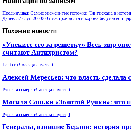
Навигация по записям
Предыдущая:
Самые знаменитые потомки Чингисхана в истор
Далее:
37 слуг, 200 000 пиастров долга и корона бедуинской ц
Похожие новости
«Упеките его за решетку» Весь мир опо
считают Антихристом?
Lenta.ru
3 месяца спустя
0
Алексей Мересьев: что власть сделала 
Русская семерка
3 месяца спустя
0
Могила Соньки «Золотой Ручки»: что на
Русская семерка
3 месяца спустя
0
Генералы, взявшие Берлин: история пр