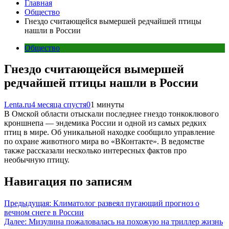
Главная
Общество
Гнездо считающейся вымершей редчайшей птицы
нашли в России
Общество
Гнездо считающейся вымершей
редчайшей птицы нашли в России
Lenta.ru
4 месяца спустя
0
1 минуты
В Омской области отыскали последнее гнездо тонкоклювого
кроншнепа — эндемика России и одной из самых редких
птиц в мире. Об уникальной находке сообщило управление
по охране животного мира во «ВКонтакте». В ведомстве
также рассказали несколько интересных фактов про
необычную птицу.
Навигация по записям
Предыдущая:
Климатолог развеял пугающий прогноз о
вечном снеге в России
Далее:
Мизулина пожаловалась на похожую на триллер жизнь