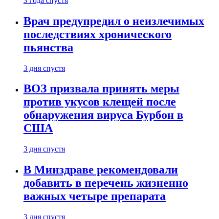
3 года спустя
Врач предупредил о неизлечимых
последствиях хронического
пьянства
3 дня спустя
ВОЗ призвала принять меры
против укусов клещей после
обнаружения вируса Бурбон в
США
3 дня спустя
В Минздраве рекомендовали
добавить в перечень жизненно
важных четыре препарата
3 дня спустя