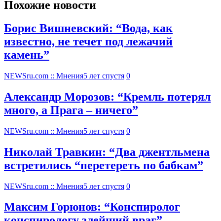
Похожие новости
Борис Вишневский: “Вода, как
известно, не течет под лежачий
камень”
NEWSru.com :: Мнения
5 лет спустя
0
Александр Морозов: “Кремль потерял
много, а Прага – ничего”
NEWSru.com :: Мнения
5 лет спустя
0
Николай Травкин: “Два джентльмена
встретились “перетереть по бабкам”
NEWSru.com :: Мнения
5 лет спустя
0
Максим Горюнов: “Конспиролог
конспирологу злейший враг”