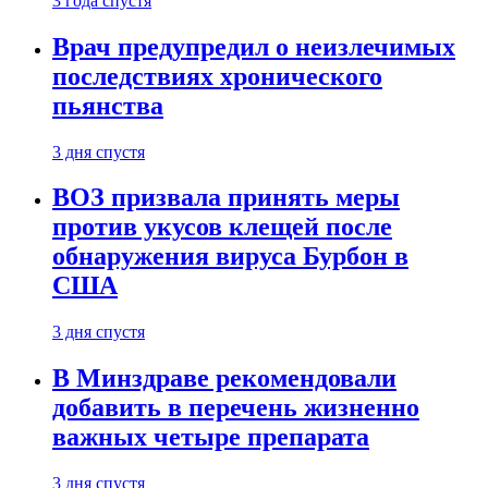
3 года спустя
Врач предупредил о неизлечимых
последствиях хронического
пьянства
3 дня спустя
ВОЗ призвала принять меры
против укусов клещей после
обнаружения вируса Бурбон в
США
3 дня спустя
В Минздраве рекомендовали
добавить в перечень жизненно
важных четыре препарата
3 дня спустя