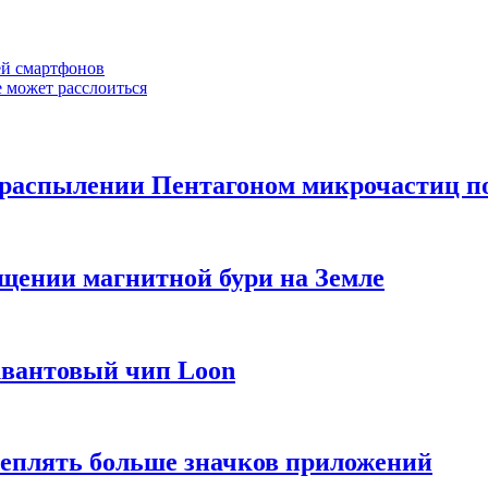
ей смартфонов
е может расслоиться
распылении Пентагоном микрочастиц п
ащении магнитной бури на Земле
квантовый чип Loon
еплять больше значков приложений