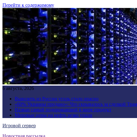
Перейти к содержимому
6 августа, 2026
Вывозить из России уголь стало опасно
«60% Украины продано»: Что скрывалось за сделкой Трам
Назван самый подорожавший в мире продукт
Мировые цены на нефть резко упали
Игровой сервер
Новостная рассылка