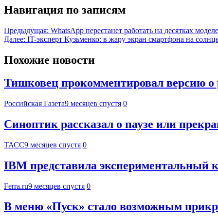
Навигация по записям
Предыдущая:
WhatsApp перестанет работать на десятках модел
Далее:
IT-эксперт Кузьменко: в жару экран смартфона на солнц
Похожие новости
Тишковец прокомментировал версию о 
Российская Газета
9 месяцев спустя
0
Синоптик рассказал о паузе или прекр
ТАСС
9 месяцев спустя
0
IBM представила экспериментальный 
Ferra.ru
9 месяцев спустя
0
В меню «Пуск» стало возможным прикр