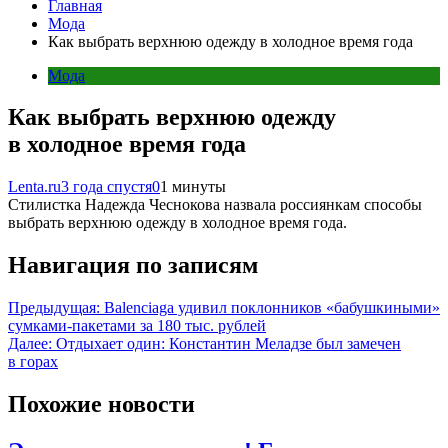
Главная
Мода
Как выбрать верхнюю одежду в холодное время года
Мода
Как выбрать верхнюю одежду
в холодное время года
Lenta.ru
3 года спустя
0
1 минуты
Стилистка Надежда Чеснокова назвала россиянкам способы
выбрать верхнюю одежду в холодное время года.
Навигация по записям
Предыдущая:
Balenciaga удивил поклонников «бабушкиными»
сумками-пакетами за 180 тыс. рублей
Далее:
Отдыхает один: Константин Меладзе был замечен
в горах
Похожие новости