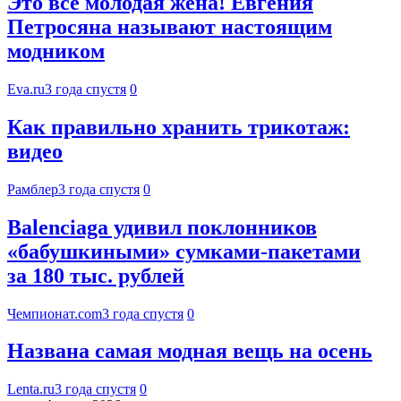
Это все молодая жена! Евгения
Петросяна называют настоящим
модником
Eva.ru
3 года спустя
0
Как правильно хранить трикотаж:
видео
Рамблер
3 года спустя
0
Balenciaga удивил поклонников
«бабушкиными» сумками-пакетами
за 180 тыс. рублей
Чемпионат.com
3 года спустя
0
Названа самая модная вещь на осень
Lenta.ru
3 года спустя
0