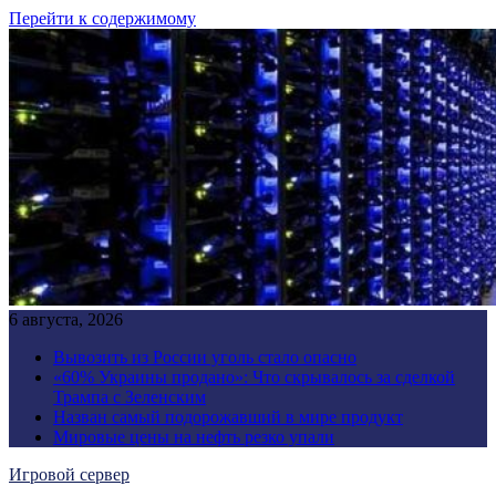
Перейти к содержимому
6 августа, 2026
Вывозить из России уголь стало опасно
«60% Украины продано»: Что скрывалось за сделкой
Трампа с Зеленским
Назван самый подорожавший в мире продукт
Мировые цены на нефть резко упали
Игровой сервер