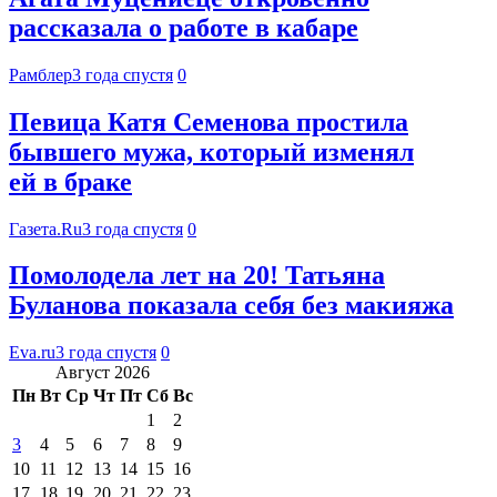
рассказала о работе в кабаре
Рамблер
3 года спустя
0
Певица Катя Семенова простила
бывшего мужа, который изменял
ей в браке
Газета.Ru
3 года спустя
0
Помолодела лет на 20! Татьяна
Буланова показала себя без макияжа
Eva.ru
3 года спустя
0
Август 2026
Пн
Вт
Ср
Чт
Пт
Сб
Вс
1
2
3
4
5
6
7
8
9
10
11
12
13
14
15
16
17
18
19
20
21
22
23