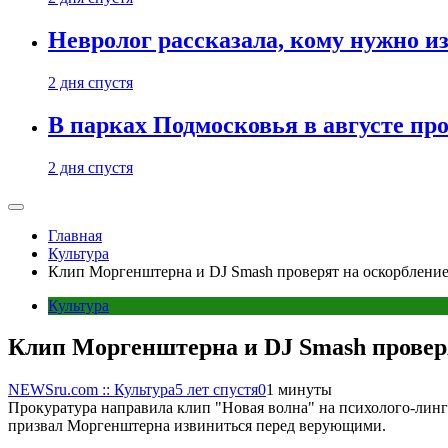
Невролог рассказала, кому нужно и
2 дня спустя
В парках Подмосковья в августе пр
2 дня спустя
Главная
Культура
Клип Моргенштерна и DJ Smash проверят на оскорблени
Культура
Клип Моргенштерна и DJ Smash провер
NEWSru.com :: Культура
5 лет спустя
0
1 минуты
Прокуратура направила клип "Новая волна" на психолого-лингв
призвал Моргенштерна извиниться перед верующими.