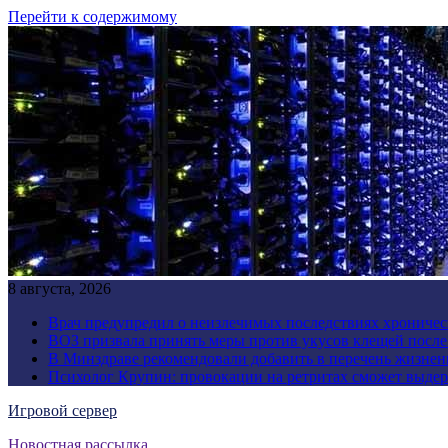
Перейти к содержимому
8 августа, 2026
Врач предупредил о неизлечимых последствиях хроничес
ВОЗ призвала принять меры против укусов клещей посл
В Минздраве рекомендовали добавить в перечень жизнен
Психолог Крупин: провокации на ретритах сможет выдер
Игровой сервер
Новостная рассылка