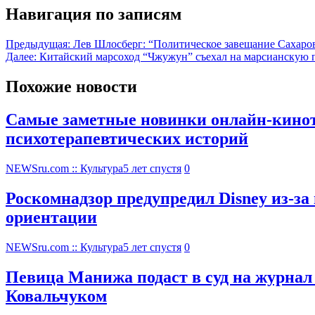
Навигация по записям
Предыдущая:
Лев Шлосберг: “Политическое завещание Сахаров
Далее:
Китайский марсоход “Чжужун” съехал на марсианскую 
Похожие новости
Самые заметные новинки онлайн-кинотеа
психотерапевтических историй
NEWSru.com :: Культура
5 лет спустя
0
Роскомнадзор предупредил Disney из-за
ориентации
NEWSru.com :: Культура
5 лет спустя
0
Певица Манижа подаст в суд на журнал
Ковальчуком