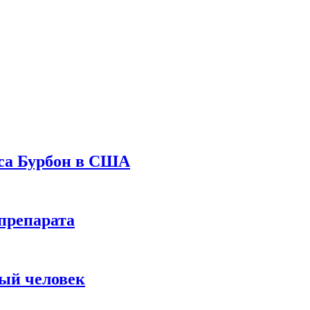
уса Бурбон в США
препарата
вый человек