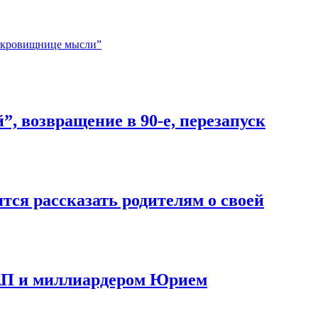
 сокровищнице мысли”
, возвращение в 90-е, перезапуск
тся рассказать родителям о своей
с АП и миллиардером Юрием