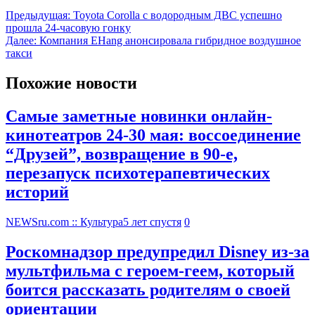
Предыдущая:
Toyota Corolla с водородным ДВС успешно
прошла 24-часовую гонку
Далее:
Компания EHang анонсировала гибридное воздушное
такси
Похожие новости
Самые заметные новинки онлайн-
кинотеатров 24-30 мая: воссоединение
“Друзей”, возвращение в 90-е,
перезапуск психотерапевтических
историй
NEWSru.com :: Культура
5 лет спустя
0
Роскомнадзор предупредил Disney из-за
мультфильма c героем-геем, который
боится рассказать родителям о своей
ориентации