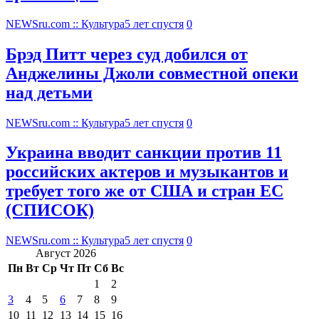
NEWSru.com :: Культура
5 лет спустя
0
Брэд Питт через суд добился от
Анджелины Джоли совместной опеки
над детьми
NEWSru.com :: Культура
5 лет спустя
0
Украина вводит санкции против 11
российских актеров и музыкантов и
требует того же от США и стран ЕС
(СПИСОК)
NEWSru.com :: Культура
5 лет спустя
0
Август 2026
Пн
Вт
Ср
Чт
Пт
Сб
Вс
1
2
3
4
5
6
7
8
9
10
11
12
13
14
15
16