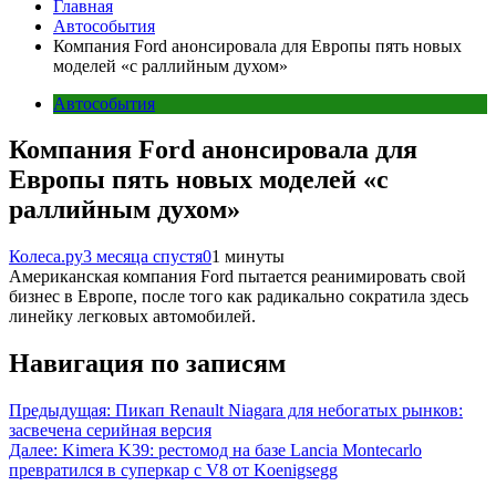
Главная
Автособытия
Компания Ford анонсировала для Европы пять новых
моделей «с раллийным духом»
Автособытия
Компания Ford анонсировала для
Европы пять новых моделей «с
раллийным духом»
Колеса.ру
3 месяца спустя
0
1 минуты
Американская компания Ford пытается реанимировать свой
бизнес в Европе, после того как радикально сократила здесь
линейку легковых автомобилей.
Навигация по записям
Предыдущая:
Пикап Renault Niagara для небогатых рынков:
засвечена серийная версия
Далее:
Kimera K39: рестомод на базе Lancia Montecarlo
превратился в суперкар с V8 от Koenigsegg