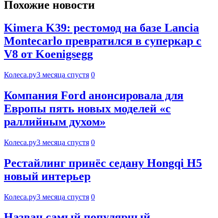
Похожие новости
Kimera K39: рестомод на базе Lancia
Montecarlo превратился в суперкар с
V8 от Koenigsegg
Колеса.ру
3 месяца спустя
0
Компания Ford анонсировала для
Европы пять новых моделей «с
раллийным духом»
Колеса.ру
3 месяца спустя
0
Рестайлинг принёс седану Hongqi H5
новый интерьер
Колеса.ру
3 месяца спустя
0
Назван самый популярный