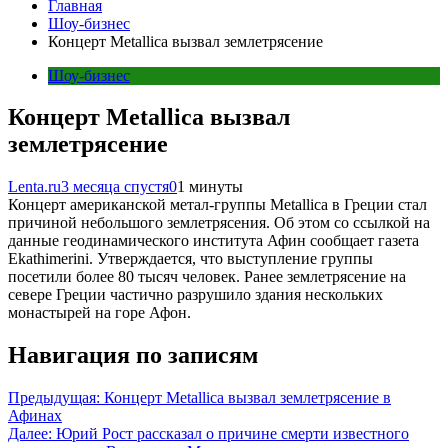
Главная
Шоу-бизнес
Концерт Metallica вызвал землетрясение
Шоу-бизнес
Концерт Metallica вызвал
землетрясение
Lenta.ru
3 месяца спустя
0
1 минуты
Концерт американской метал-группы Metallica в Греции стал
причиной небольшого землетрясения. Об этом со ссылкой на
данные геодинамического института Афин сообщает газета
Ekathimerini. Утверждается, что выступление группы
посетили более 80 тысяч человек. Ранее землетрясение на
севере Греции частично разрушило здания нескольких
монастырей на горе Афон.
Навигация по записям
Предыдущая:
Концерт Metallica вызвал землетрясение в
Афинах
Далее:
Юрий Рост рассказал о причине смерти известного