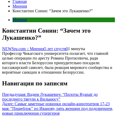
Главная
Мнения
Константин Сонин: “Зачем это Лукашенко?”
Мнения
Константин Сонин: “Зачем это
Лукашенко?”
NEWSru.com :: Мнения
5 лет спустя
0
1 минуты
Профессор Чикагского университета полагает, что главной
целью операции по аресту Романа Протасевича, ради
которого власти Белоруссии принудительно посадили
пассажирский самолет, была реакция мирового сообщества и
вероятные санкции в отношении Белоруссии.
Навигация по записям
Предыдущая:
Вадим Лукашевич: “Пилоты Ryanair до
последнего тянули к Вильнюсу”
Далее:
Самые заметные новинки онлайн-кинотеатров 17-23
мая: “Пищеблок” по Иванову, пять женщин под подозрением,
новые приключения супергероя