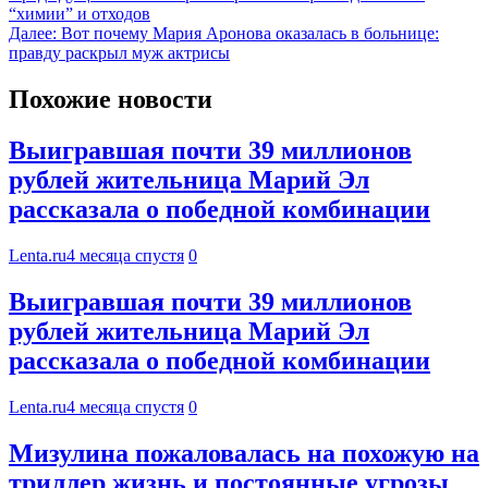
“химии” и отходов
Далее:
Вот почему Мария Аронова оказалась в больнице:
правду раскрыл муж актрисы
Похожие новости
Выигравшая почти 39 миллионов
рублей жительница Марий Эл
рассказала о победной комбинации
Lenta.ru
4 месяца спустя
0
Выигравшая почти 39 миллионов
рублей жительница Марий Эл
рассказала о победной комбинации
Lenta.ru
4 месяца спустя
0
Мизулина пожаловалась на похожую на
триллер жизнь и постоянные угрозы