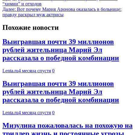
“химии” и отходов
Далее:
Вот почему Мария Аронова оказалась в больнице:
правду раскрыл муж актрисы
Похожие новости
Выигравшая почти 39 миллионов
рублей жительница Марий Эл
рассказала о победной комбинации
Lenta.ru
4 месяца спустя
0
Выигравшая почти 39 миллионов
рублей жительница Марий Эл
рассказала о победной комбинации
Lenta.ru
4 месяца спустя
0
Мизулина пожаловалась на похожую на
триллер жизнь и постоянные угрозы