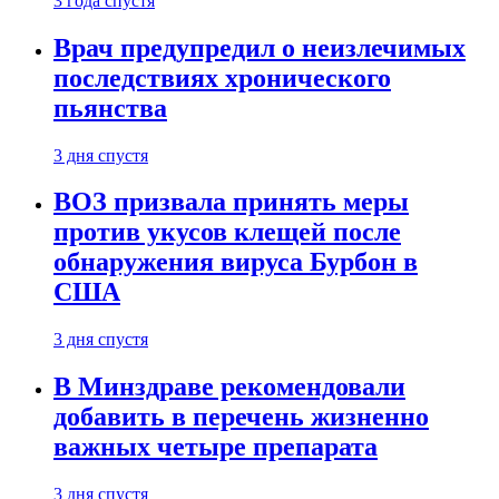
3 года спустя
Врач предупредил о неизлечимых
последствиях хронического
пьянства
3 дня спустя
ВОЗ призвала принять меры
против укусов клещей после
обнаружения вируса Бурбон в
США
3 дня спустя
В Минздраве рекомендовали
добавить в перечень жизненно
важных четыре препарата
3 дня спустя