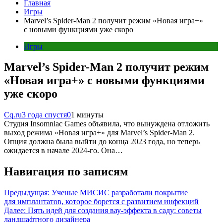
Главная
Игры
Marvel’s Spider-Man 2 получит режим «Новая игра+»
с новыми функциями уже скоро
Игры
Marvel’s Spider-Man 2 получит режим
«Новая игра+» с новыми функциями
уже скоро
Cq.ru
3 года спустя
0
1 минуты
Студия Insomniac Games объявила, что вынуждена отложить
выход режима «Новая игра+» для Marvel’s Spider-Man 2.
Опция должна была выйти до конца 2023 года, но теперь
ожидается в начале 2024-го. Она…
Навигация по записям
Предыдущая:
Ученые МИСИС разработали покрытие
для имплантатов, которое борется с развитием инфекций
Далее:
Пять идей для создания вау-эффекта в саду: советы
ландшафтного дизайнера