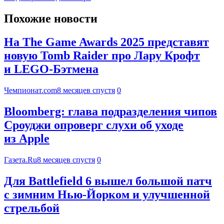
Похожие новости
На The Game Awards 2025 представят
новую Tomb Raider про Лару Крофт
и LEGO-Бэтмена
Чемпионат.com
8 месяцев спустя
0
Bloomberg: глава подразделения чипов
Сроуджи опроверг слухи об уходе
из Apple
Газета.Ru
8 месяцев спустя
0
Для Battlefield 6 вышел большой патч
с зимним Нью-Йорком и улучшенной
стрельбой