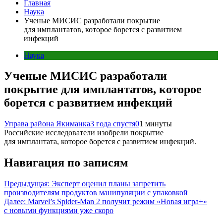
Главная
Наука
Ученые МИСИС разработали покрытие
для имплантатов, которое борется с развитием
инфекций
Наука
Ученые МИСИС разработали
покрытие для имплантатов, которое
борется с развитием инфекций
Управа района Якиманка
3 года спустя
0
1 минуты
Российские исследователи изобрели покрытие
для имплантата, которое борется с развитием инфекций.
Навигация по записям
Предыдущая:
Эксперт оценил планы запретить
производителям продуктов манипуляции с упаковкой
Далее:
Marvel’s Spider-Man 2 получит режим «Новая игра+»
с новыми функциями уже скоро