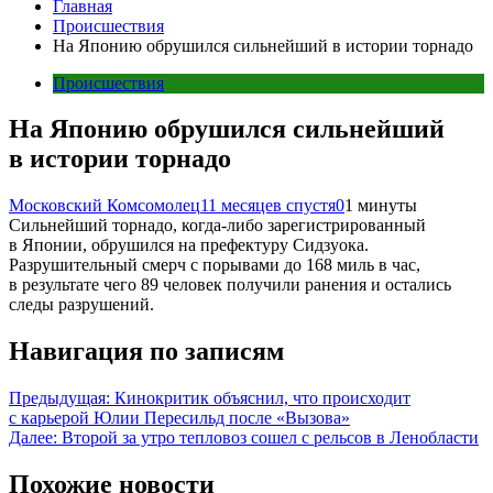
Главная
Происшествия
На Японию обрушился сильнейший в истории торнадо
Происшествия
На Японию обрушился сильнейший
в истории торнадо
Московский Комсомолец
11 месяцев спустя
0
1 минуты
Сильнейший торнадо, когда-либо зарегистрированный
в Японии, обрушился на префектуру Сидзуока.
Разрушительный смерч с порывами до 168 миль в час,
в результате чего 89 человек получили ранения и остались
следы разрушений.
Навигация по записям
Предыдущая:
Кинокритик объяснил, что происходит
с карьерой Юлии Пересильд после «Вызова»
Далее:
Второй за утро тепловоз сошел с рельсов в Ленобласти
Похожие новости