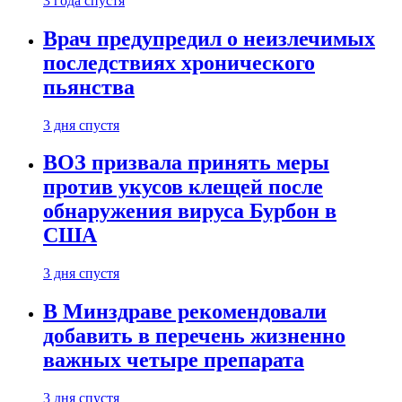
3 года спустя
Врач предупредил о неизлечимых
последствиях хронического
пьянства
3 дня спустя
ВОЗ призвала принять меры
против укусов клещей после
обнаружения вируса Бурбон в
США
3 дня спустя
В Минздраве рекомендовали
добавить в перечень жизненно
важных четыре препарата
3 дня спустя