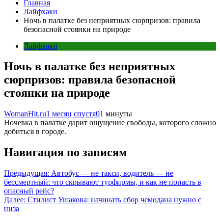
Главная
Лайфхаки
Ночь в палатке без неприятных сюрпризов: правила
безопасной стоянки на природе
Лайфхаки
Ночь в палатке без неприятных
сюрпризов: правила безопасной
стоянки на природе
WomanHit.ru
1 месяц спустя
0
1 минуты
Ночевка в палатке дарит ощущение свободы, которого сложно
добиться в городе.
Навигация по записям
Предыдущая:
Автобус — не такси, водитель — не
бессмертный: что скрывают турфирмы, и как не попасть в
опасный рейс?
Далее:
Стилист Ушакова: начинать сбор чемодана нужно с
низа