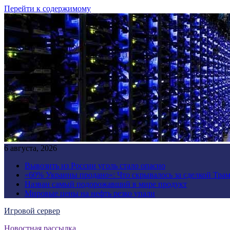
Перейти к содержимому
6 августа, 2026
Вывозить из России уголь стало опасно
«60% Украины продано»: Что скрывалось за сделкой Трам
Назван самый подорожавший в мире продукт
Мировые цены на нефть резко упали
Игровой сервер
Новостная рассылка