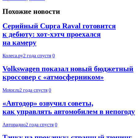
Похожие новости
Серийный Cupra Raval готовится
к дебюту: хот-хэтч проехался
на камеру
Колеса.ру
2 года спустя
0
Volkswagen показал новый бюджетный
кроссовер с «атмосферником»
Motor.ru
2 года спустя
0
«Автодор» озвучил советы,
как управлять автомобилем в непогоду
Авторадио
2 года спустя
0
Тачку на прокачку: странный тюнинг