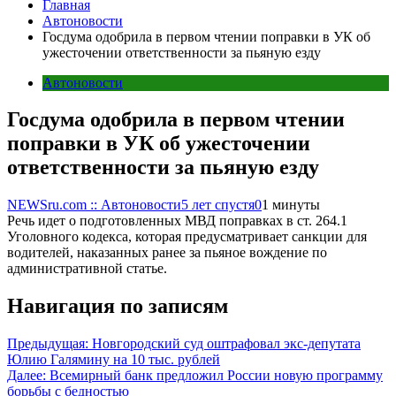
Главная
Автоновости
Госдума одобрила в первом чтении поправки в УК об
ужесточении ответственности за пьяную езду
Автоновости
Госдума одобрила в первом чтении
поправки в УК об ужесточении
ответственности за пьяную езду
NEWSru.com :: Автоновости
5 лет спустя
0
1 минуты
Речь идет о подготовленных МВД поправках в ст. 264.1
Уголовного кодекса, которая предусматривает санкции для
водителей, наказанных ранее за пьяное вождение по
административной статье.
Навигация по записям
Предыдущая:
Новгородский суд оштрафовал экс-депутата
Юлию Галямину на 10 тыс. рублей
Далее:
Всемирный банк предложил России новую программу
борьбы с бедностью