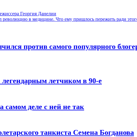
режиссера Георгия Данелии
 революцию в медицине. Что ему пришлось пережить ради этог
лчился против самого популярного блогер
с легендарным летчиком в 90-е
 самом деле с ней не так
олетарского танкиста Семена Богданова