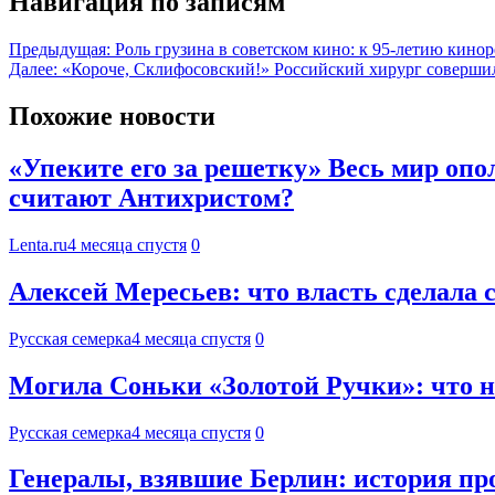
Навигация по записям
Предыдущая:
Роль грузина в советском кино: к 95-летию кино
Далее:
«Короче, Склифосовский!» Российский хирург совершил
Похожие новости
«Упеките его за решетку» Весь мир опо
считают Антихристом?
Lenta.ru
4 месяца спустя
0
Алексей Мересьев: что власть сделала 
Русская семерка
4 месяца спустя
0
Могила Соньки «Золотой Ручки»: что на
Русская семерка
4 месяца спустя
0
Генералы, взявшие Берлин: история пр