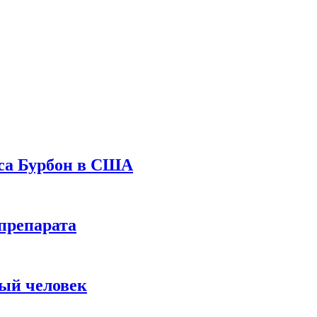
уса Бурбон в США
препарата
вый человек