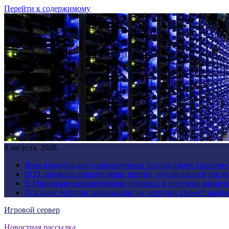
Перейти к содержимому
9 августа, 2026
Врач предупредил о неизлечимых последствиях хроничес
ВОЗ призвала принять меры против укусов клещей посл
В Минздраве рекомендовали добавить в перечень жизнен
Психолог Крупин: провокации на ретритах сможет выдер
Игровой сервер
Новостная рассылка