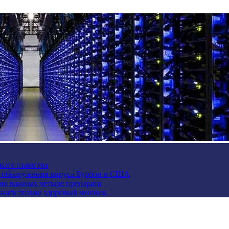
кого пьянства
е обнаружения вируса Бурбон в США
но важных четыре препарата
жать только здоровый человек