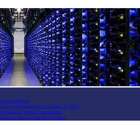
кого пьянства
е обнаружения вируса Бурбон в США
но важных четыре препарата
жать только здоровый человек