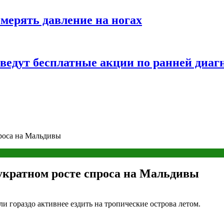
змерять давление на ногах
оведут бесплатные акции по ранней диаг
проса на Мальдивы
вукратном росте спроса на Мальдивы
и гораздо активнее ездить на тропические острова летом.