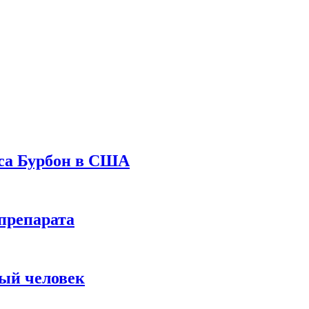
уса Бурбон в США
препарата
вый человек