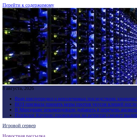
Перейти к содержимому
8 августа, 2026
Врач предупредил о неизлечимых последствиях хроничес
ВОЗ призвала принять меры против укусов клещей посл
В Минздраве рекомендовали добавить в перечень жизнен
Психолог Крупин: провокации на ретритах сможет выдер
Игровой сервер
Новостная рассылка