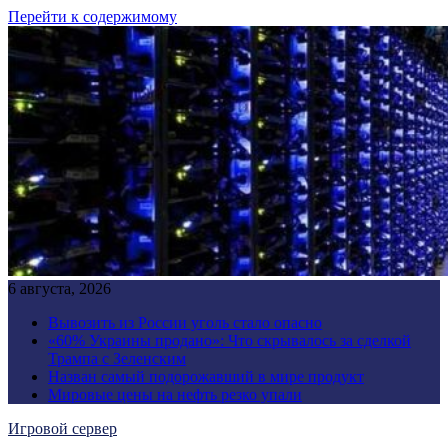
Перейти к содержимому
6 августа, 2026
Вывозить из России уголь стало опасно
«60% Украины продано»: Что скрывалось за сделкой
Трампа с Зеленским
Назван самый подорожавший в мире продукт
Мировые цены на нефть резко упали
Игровой сервер