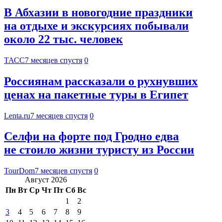
В Абхазии в новогодние праздники
на отдыхе и экскурсиях побывали
около 22 тыс. человек
ТАСС
7 месяцев спустя
0
Россиянам рассказали о рухнувших
ценах на пакетные туры в Египет
Lenta.ru
7 месяцев спустя
0
Селфи на форте под Гродно едва
не стоило жизни туристу из России
TourDom
7 месяцев спустя
0
Август 2026
Пн
Вт
Ср
Чт
Пт
Сб
Вс
1
2
3
4
5
6
7
8
9