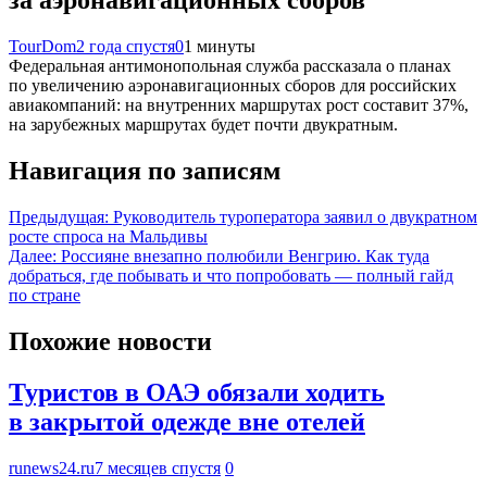
за аэронавигационных сборов
TourDom
2 года спустя
0
1 минуты
Федеральная антимонопольная служба рассказала о планах
по увеличению аэронавигационных сборов для российских
авиакомпаний: на внутренних маршрутах рост составит 37%,
на зарубежных маршрутах будет почти двукратным.
Навигация по записям
Предыдущая:
Руководитель туроператора заявил о двукратном
росте спроса на Мальдивы
Далее:
Россияне внезапно полюбили Венгрию. Как туда
добраться, где побывать и что попробовать — полный гайд
по стране
Похожие новости
Туристов в ОАЭ обязали ходить
в закрытой одежде вне отелей
runews24.ru
7 месяцев спустя
0