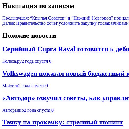
Навигация по записям
Предыдущая:
“Крылья Советов” и “Нижний Новгород” принял
Далее:
Правительство хочет усложнить закупку госзаказчиками
Похожие новости
Серийный Cupra Raval готовится к дебю
Колеса.ру
2 года спустя
0
Volkswagen показал новый бюджетный 
Motor.ru
2 года спустя
0
«Автодор» озвучил советы, как управля
Авторадио
2 года спустя
0
Тачку на прокачку: странный тюнинг