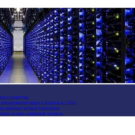
кого пьянства
е обнаружения вируса Бурбон в США
но важных четыре препарата
жать только здоровый человек