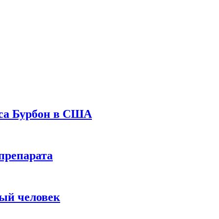
уса Бурбон в США
препарата
вый человек