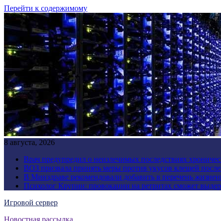
Перейти к содержимому
8 августа, 2026
Врач предупредил о неизлечимых последствиях хроничес
ВОЗ призвала принять меры против укусов клещей посл
В Минздраве рекомендовали добавить в перечень жизнен
Психолог Крупин: провокации на ретритах сможет выдер
Игровой сервер
Новостная рассылка