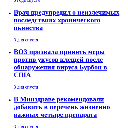
3 года спустя
Врач предупредил о неизлечимых
последствиях хронического
пьянства
3 дня спустя
ВОЗ призвала принять меры
против укусов клещей после
обнаружения вируса Бурбон в
США
3 дня спустя
В Минздраве рекомендовали
добавить в перечень жизненно
важных четыре препарата
3 дня спустя