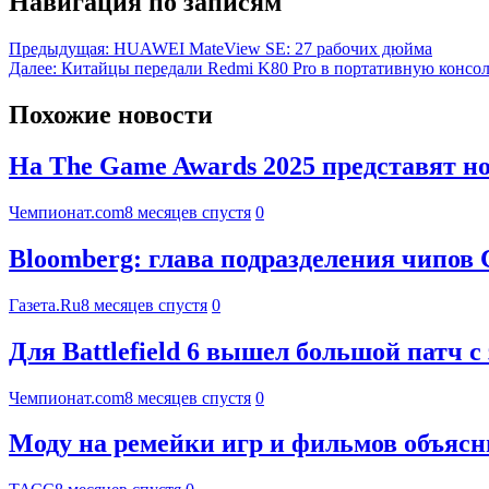
Навигация по записям
Предыдущая:
HUAWEI MateView SE: 27 рабочих дюйма
Далее:
Китайцы передали Redmi K80 Pro в портативную консол
Похожие новости
На The Game Awards 2025 представят 
Чемпионат.com
8 месяцев спустя
0
Bloomberg: глава подразделения чипов С
Газета.Ru
8 месяцев спустя
0
Для Battlefield 6 вышел большой патч
Чемпионат.com
8 месяцев спустя
0
Моду на ремейки игр и фильмов объяс