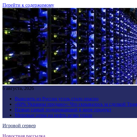
Перейти к содержимому
6 августа, 2026
Вывозить из России уголь стало опасно
«60% Украины продано»: Что скрывалось за сделкой Трам
Назван самый подорожавший в мире продукт
Мировые цены на нефть резко упали
Игровой сервер
Новостная рассылка