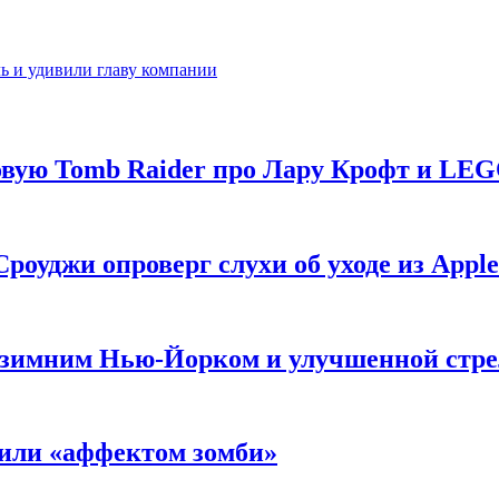
ь и удивили главу компании
новую Tomb Raider про Лару Крофт и LE
роуджи опроверг слухи об уходе из Apple
 с зимним Нью-Йорком и улучшенной стр
нили «аффектом зомби»