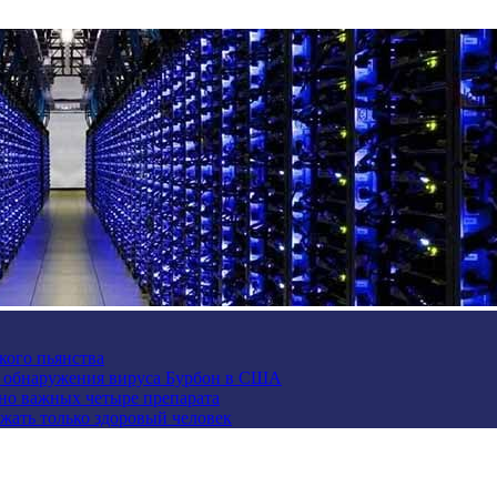
кого пьянства
е обнаружения вируса Бурбон в США
но важных четыре препарата
жать только здоровый человек