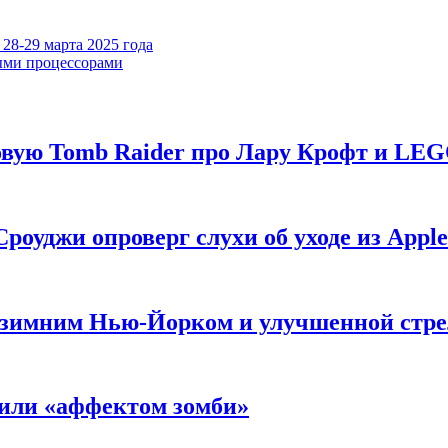
28-29 марта 2025 года
рыми процессорами
новую Tomb Raider про Лару Крофт и LE
роуджи опроверг слухи об уходе из Apple
 с зимним Нью-Йорком и улучшенной стр
нили «аффектом зомби»