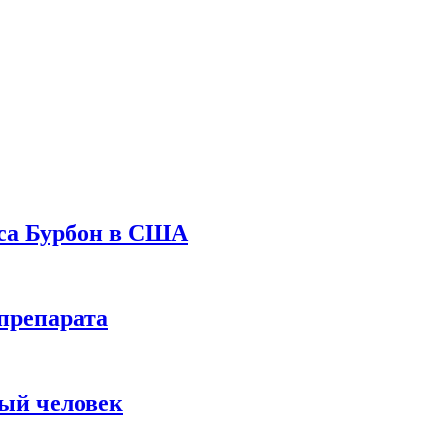
уса Бурбон в США
препарата
вый человек