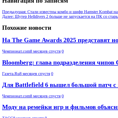
Навигация по записям
Предыдущая:
Стали известны комбо и шифр Hamster Kombat на 
Далее:
Шутер Helldivers 2 больше не запускается на ПК со ста
Похожие новости
На The Game Awards 2025 представят 
Чемпионат.com
8 месяцев спустя
0
Bloomberg: глава подразделения чипов С
Газета.Ru
8 месяцев спустя
0
Для Battlefield 6 вышел большой патч
Чемпионат.com
8 месяцев спустя
0
Моду на ремейки игр и фильмов объяс