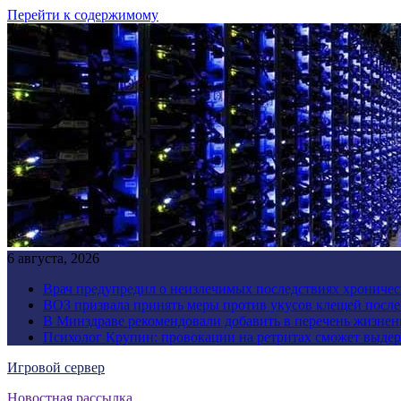
Перейти к содержимому
6 августа, 2026
Врач предупредил о неизлечимых последствиях хроничес
ВОЗ призвала принять меры против укусов клещей посл
В Минздраве рекомендовали добавить в перечень жизнен
Психолог Крупин: провокации на ретритах сможет выдер
Игровой сервер
Новостная рассылка