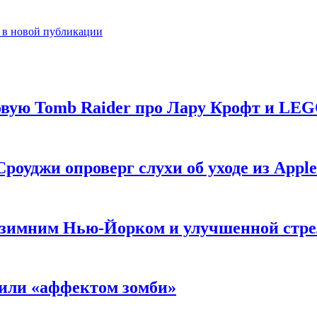
9 в новой публикации
новую Tomb Raider про Лару Крофт и LE
роуджи опроверг слухи об уходе из Apple
 с зимним Нью-Йорком и улучшенной стр
нили «аффектом зомби»