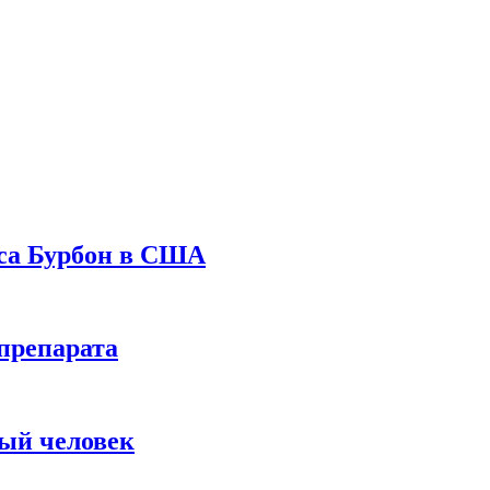
уса Бурбон в США
препарата
вый человек