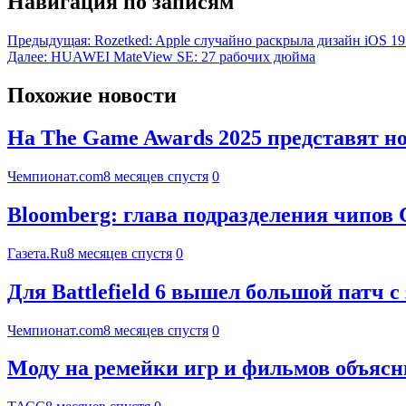
Навигация по записям
Предыдущая:
Rozetked: Apple случайно раскрыла дизайн iOS 1
Далее:
HUAWEI MateView SE: 27 рабочих дюйма
Похожие новости
На The Game Awards 2025 представят 
Чемпионат.com
8 месяцев спустя
0
Bloomberg: глава подразделения чипов С
Газета.Ru
8 месяцев спустя
0
Для Battlefield 6 вышел большой патч
Чемпионат.com
8 месяцев спустя
0
Моду на ремейки игр и фильмов объяс