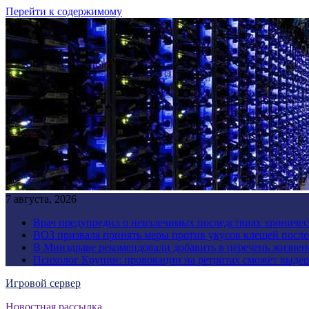
Перейти к содержимому
7 августа, 2026
Врач предупредил о неизлечимых последствиях хроничес
ВОЗ призвала принять меры против укусов клещей посл
В Минздраве рекомендовали добавить в перечень жизнен
Психолог Крупин: провокации на ретритах сможет выдер
Игровой сервер
Новостная рассылка