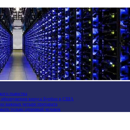
кого пьянства
е обнаружения вируса Бурбон в США
но важных четыре препарата
жать только здоровый человек