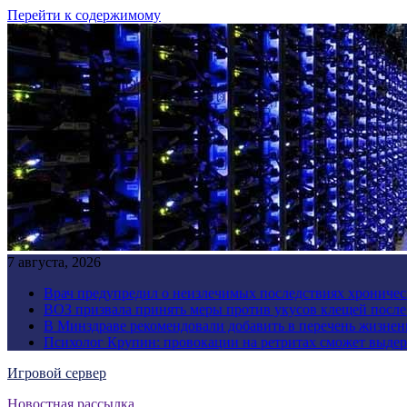
Перейти к содержимому
7 августа, 2026
Врач предупредил о неизлечимых последствиях хроничес
ВОЗ призвала принять меры против укусов клещей посл
В Минздраве рекомендовали добавить в перечень жизнен
Психолог Крупин: провокации на ретритах сможет выдер
Игровой сервер
Новостная рассылка