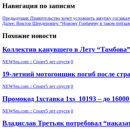
Навигация по записям
Предыдущая:
Правительство хочет усложнить закупку госзака
Далее:
Виктор Шендерович: “Новому Горбачеву в таком пейзаже
Похожие новости
Коллектив канувшего в Лету “Тамбова
NEWSru.com :: Спорт
5 лет спустя
0
19-летний мотогонщик погиб после стр
NEWSru.com :: Спорт
5 лет спустя
0
Промокод 1хставка 1xs_10193 – до 16000
NEWSru.com :: Спорт
5 лет спустя
0
Владислав Третьяк потребовал “наказ