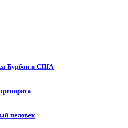
уса Бурбон в США
препарата
вый человек