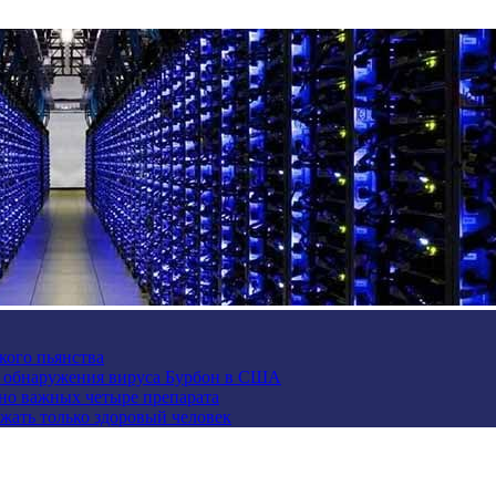
кого пьянства
е обнаружения вируса Бурбон в США
но важных четыре препарата
жать только здоровый человек