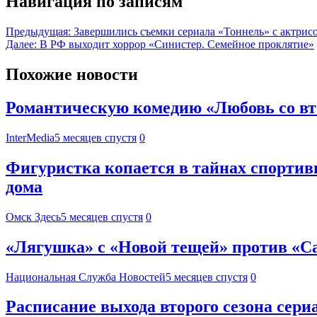
Навигация по записям
Предыдущая:
Завершились съемки сериала «Тоннель» с актрис
Далее:
В РФ выходит хоррор «Синистер. Семейное проклятие»
Похожие новости
Романтическую комедию «Любовь со вт
InterMedia
5 месяцев спустя
0
Фигуристка копается в тайнах спортив
дома
Омск Здесь
5 месяцев спустя
0
«Лягушка» с «Новой тещей» против «Са
Национальная Служба Новостей
5 месяцев спустя
0
Расписание выхода второго сезона сери