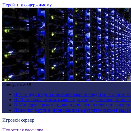
Перейти к содержимому
8 августа, 2026
Врач предупредил о неизлечимых последствиях хроничес
ВОЗ призвала принять меры против укусов клещей посл
В Минздраве рекомендовали добавить в перечень жизнен
Психолог Крупин: провокации на ретритах сможет выдер
Игровой сервер
Новостная рассылка