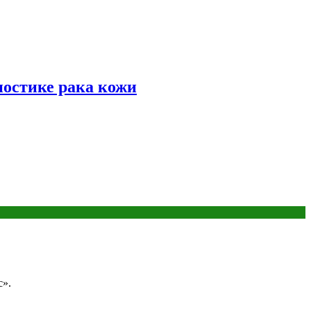
ностике рака кожи
с».