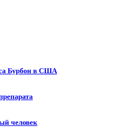
уса Бурбон в США
препарата
вый человек