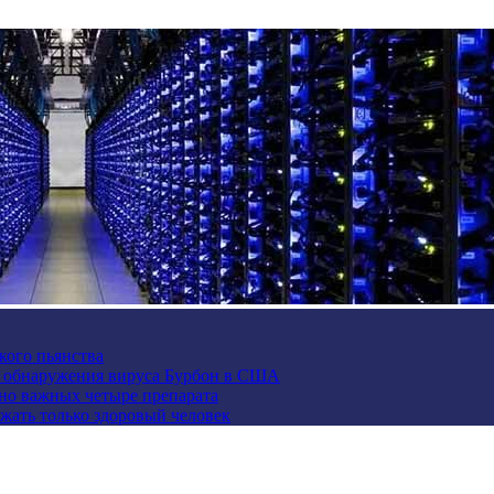
кого пьянства
е обнаружения вируса Бурбон в США
но важных четыре препарата
жать только здоровый человек