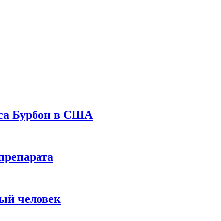
уса Бурбон в США
препарата
вый человек