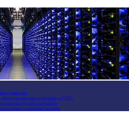
кого пьянства
е обнаружения вируса Бурбон в США
но важных четыре препарата
жать только здоровый человек