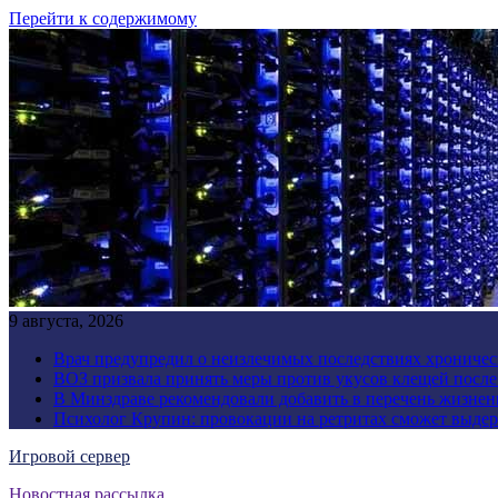
Перейти к содержимому
9 августа, 2026
Врач предупредил о неизлечимых последствиях хроничес
ВОЗ призвала принять меры против укусов клещей посл
В Минздраве рекомендовали добавить в перечень жизнен
Психолог Крупин: провокации на ретритах сможет выдер
Игровой сервер
Новостная рассылка