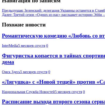
Навигация по записям
Предыдущая:
Зеленский: делегация Украины останется в Стамб
Далее:
Третий сезон «Одних из нас» расскажет историю Эбби
Похожие новости
Романтическую комедию «Любовь со вт
InterMedia
5 месяцев спустя
0
Фигуристка копается в тайнах спортив
дома
Омск Здесь
5 месяцев спустя
0
«Лягушка» с «Новой тещей» против «Са
Национальная Служба Новостей
5 месяцев спустя
0
Расписание выхода второго сезона сери