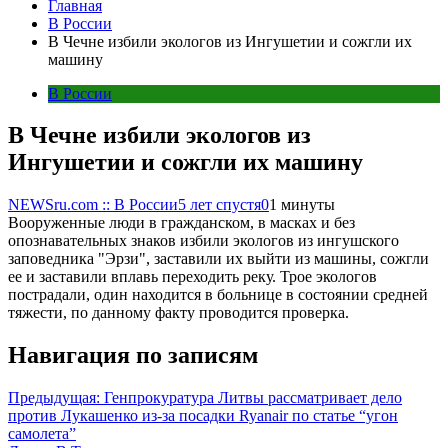
Главная
В России
В Чечне избили экологов из Ингушетии и сожгли их
машину
В России
В Чечне избили экологов из
Ингушетии и сожгли их машину
NEWSru.com :: В России
5 лет спустя
0
1 минуты
Вооруженные люди в гражданском, в масках и без
опознавательных знаков избили экологов из ингушского
заповедника "Эрзи", заставили их выйти из машины, сожгли
ее и заставили вплавь переходить реку. Трое экологов
пострадали, один находится в больнице в состоянии средней
тяжести, по данному факту проводится проверка.
Навигация по записям
Предыдущая:
Генпрокуратура Литвы рассматривает дело
против Лукашенко из-за посадки Ryanair по статье “угон
самолета”