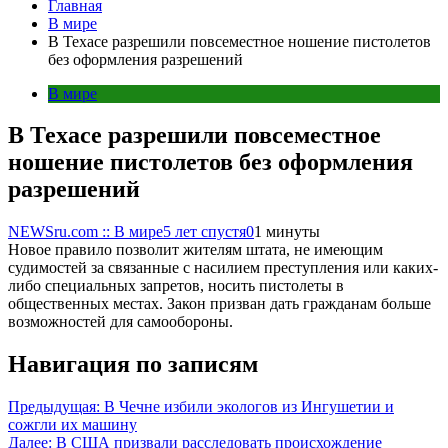
Главная
В мире
В Техасе разрешили повсеместное ношение пистолетов
без оформления разрешений
В мире
В Техасе разрешили повсеместное
ношение пистолетов без оформления
разрешений
NEWSru.com :: В мире
5 лет спустя
0
1 минуты
Новое правило позволит жителям штата, не имеющим
судимостей за связанные с насилием преступления или каких-
либо специальных запретов, носить пистолеты в
общественных местах. Закон призван дать гражданам больше
возможностей для самообороны.
Навигация по записям
Предыдущая:
В Чечне избили экологов из Ингушетии и
сожгли их машину
Далее:
В США призвали расследовать происхождение