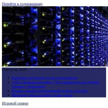
Перейти к содержимому
6 августа, 2026
Вывозить из России уголь стало опасно
«60% Украины продано»: Что скрывалось за сделкой
Трампа с Зеленским
Назван самый подорожавший в мире продукт
Мировые цены на нефть резко упали
Игровой сервер