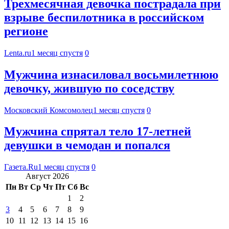
Трехмесячная девочка пострадала при
взрыве беспилотника в российском
регионе
Lenta.ru
1 месяц спустя
0
Мужчина изнасиловал восьмилетнюю
девочку, жившую по соседству
Московский Комсомолец
1 месяц спустя
0
Мужчина спрятал тело 17-летней
девушки в чемодан и попался
Газета.Ru
1 месяц спустя
0
Август 2026
Пн
Вт
Ср
Чт
Пт
Сб
Вс
1
2
3
4
5
6
7
8
9
10
11
12
13
14
15
16