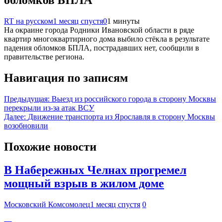
обломков БПЛА
RT на русском
1 месяц спустя
0
1 минуты
На окраине города Родники Ивановской области в ряде
квартир многоквартирного дома выбило стёкла в результате
падения обломков БПЛА, пострадавших нет, сообщили в
правительстве региона.
Навигация по записям
Предыдущая:
Выезд из российского города в сторону Москвы
перекрыли из-за атак ВСУ
Далее:
Движение транспорта из Ярославля в сторону Москвы
возобновили
Похожие новости
В Набережных Челнах прогремел
мощный взрыв в жилом доме
Московский Комсомолец
1 месяц спустя
0