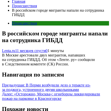
Главная
Происшествия
В российском городе мигранты напали на сотрудника
ГИБДД
Происшествия
В российском городе мигранты напали
на сотрудника ГИБДД
Lenta.ru
11 месяцев спустя
0
1 минуты
В Москве арестовали двух мигрантов, напавших
на сотрудника ГИБДД. Об этом «Ленте. ру» сообщили
в Следственном комитете (СК) России.
Навигация по записям
Предыдущая:
В Перми возбудили дело о теракте из-
за поджога, устроенного двумя школьниками
Далее:
«Осторожно, Москва»: огнеборцы ликвидировали
пожар на парковке в Красногорске
Похожие новости