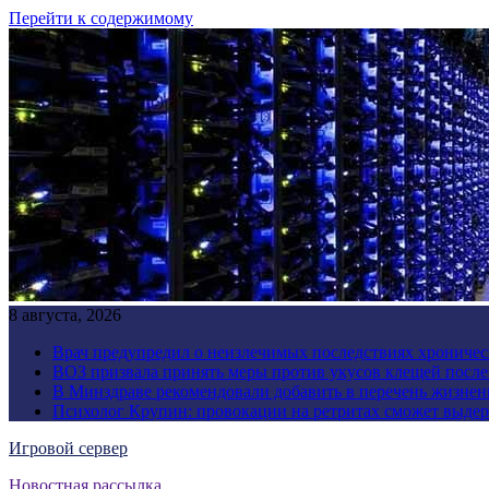
Перейти к содержимому
8 августа, 2026
Врач предупредил о неизлечимых последствиях хроничес
ВОЗ призвала принять меры против укусов клещей посл
В Минздраве рекомендовали добавить в перечень жизнен
Психолог Крупин: провокации на ретритах сможет выдер
Игровой сервер
Новостная рассылка