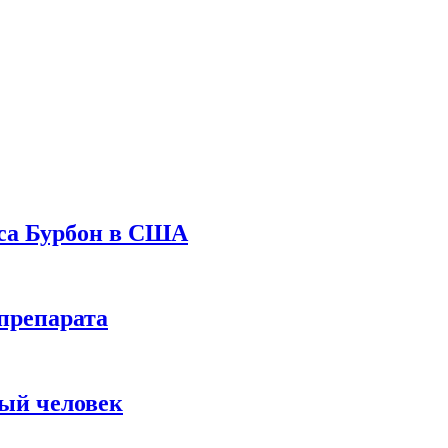
уса Бурбон в США
препарата
вый человек