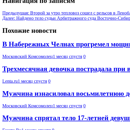
Навигация по записям
Предыдущая:
Второй за утро тепловоз сошел с рельсов в Леноб
Далее:
Найдено тело судьи Арбитражного суда Восточно-Сибир
Похожие новости
В Набережных Челнах прогремел мощн
Московский Комсомолец
1 месяц спустя
0
Трехмесячная девочка пострадала при 
Lenta.ru
1 месяц спустя
0
Мужчина изнасиловал восьмилетнюю де
Московский Комсомолец
1 месяц спустя
0
Мужчина спрятал тело 17-летней девуш