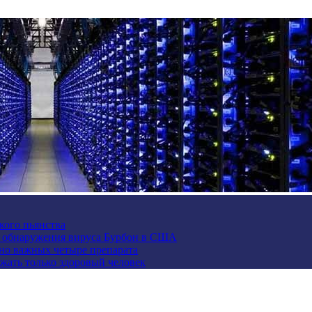
кого пьянства
е обнаружения вируса Бурбон в США
но важных четыре препарата
жать только здоровый человек