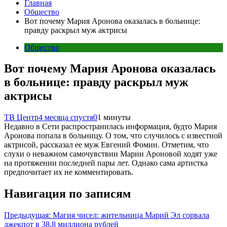
Главная
Общество
Вот почему Мария Аронова оказалась в больнице:
правду раскрыл муж актрисы
Общество
Вот почему Мария Аронова оказалась
в больнице: правду раскрыл муж
актрисы
ТВ Центр
4 месяца спустя
0
1 минуты
Недавно в Сети распространилась информация, будто Мария
Аронова попала в больницу. О том, что случилось с известной
актрисой, рассказал ее муж Евгений Фомин. Отметим, что
слухи о неважном самочувствии Марии Ароновой ходят уже
на протяжении последней пары лет. Однако сама артистка
предпочитает их не комментировать.
Навигация по записям
Предыдущая:
Магия чисел: жительница Марий Эл сорвала
джекпот в 38,8 миллиона рублей