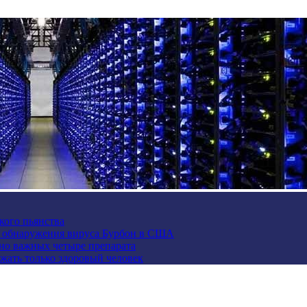
кого пьянства
е обнаружения вируса Бурбон в США
но важных четыре препарата
жать только здоровый человек