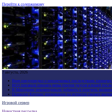
Перейти к содержимому
7 августа, 2026
Врач предупредил о неизлечимых последствиях хроничес
ВОЗ призвала принять меры против укусов клещей посл
В Минздраве рекомендовали добавить в перечень жизнен
Психолог Крупин: провокации на ретритах сможет выдер
Игровой сервер
Новостная рассылка