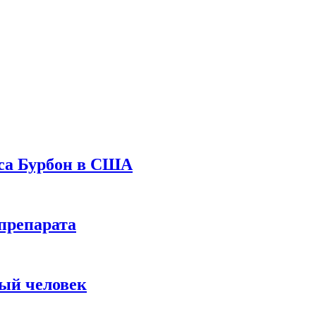
уса Бурбон в США
препарата
вый человек