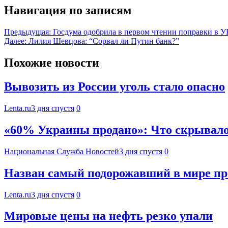
Навигация по записям
Предыдущая:
Госдума одобрила в первом чтении поправки в У
Далее:
Лилия Шевцова: “Сорвал ли Путин банк?”
Похожие новости
Вывозить из России уголь стало опасно
Lenta.ru
3 дня спустя
0
«60% Украины продано»: Что скрывалос
Национальная Служба Новостей
3 дня спустя
0
Назван самый подорожавший в мире пр
Lenta.ru
3 дня спустя
0
Мировые цены на нефть резко упали