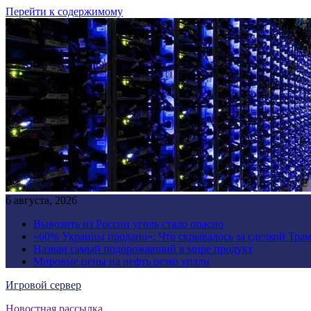
Перейти к содержимому
6 августа, 2026
Вывозить из России уголь стало опасно
«60% Украины продано»: Что скрывалось за сделкой Трам
Назван самый подорожавший в мире продукт
Мировые цены на нефть резко упали
Игровой сервер
Новостная рассылка