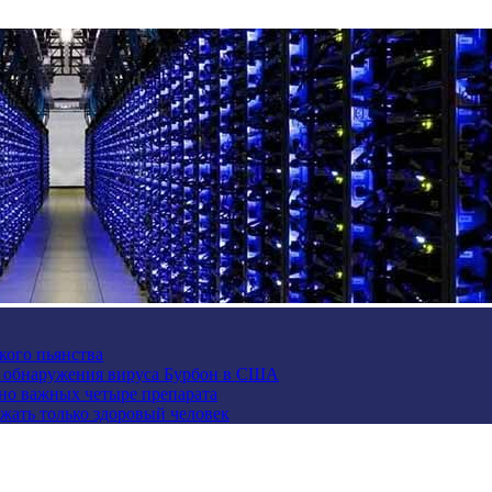
кого пьянства
е обнаружения вируса Бурбон в США
но важных четыре препарата
жать только здоровый человек