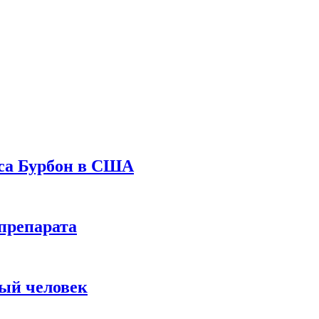
уса Бурбон в США
препарата
вый человек