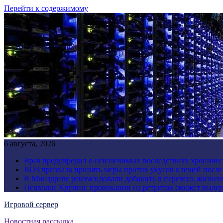
Перейти к содержимому
6 августа, 2026
Врач предупредил о неизлечимых последствиях хроничес
ВОЗ призвала принять меры против укусов клещей посл
В Минздраве рекомендовали добавить в перечень жизнен
Психолог Крупин: провокации на ретритах сможет выдер
Игровой сервер
Новостная рассылка