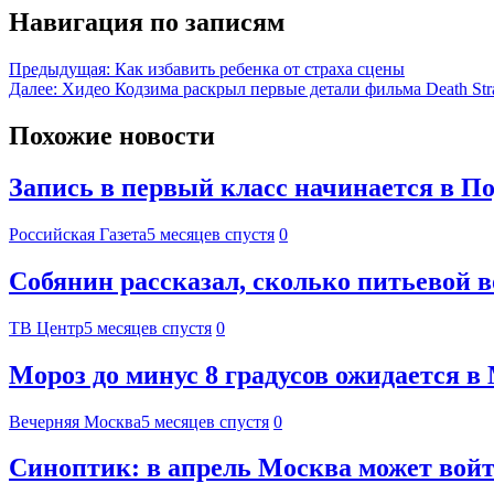
Навигация по записям
Предыдущая:
Как избавить ребенка от страха сцены
Далее:
Хидео Кодзима раскрыл первые детали фильма Death Str
Похожие новости
Запись в первый класс начинается в П
Российская Газета
5 месяцев спустя
0
Собянин рассказал, сколько питьевой 
ТВ Центр
5 месяцев спустя
0
Мороз до минус 8 градусов ожидается в
Вечерняя Москва
5 месяцев спустя
0
Синоптик: в апрель Москва может войт