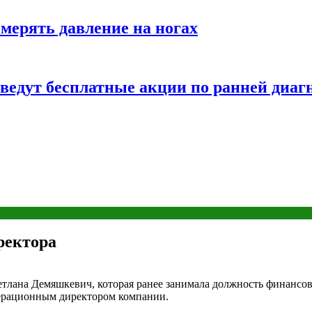
змерять давление на ногах
оведут бесплатные акции по ранней диаг
ректора
лана Демяшкевич, которая ранее занимала должность финансово
ерационным директором компании.