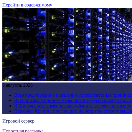
Перейти к содержимому
8 августа, 2026
Врач предупредил о неизлечимых последствиях хроничес
ВОЗ призвала принять меры против укусов клещей посл
В Минздраве рекомендовали добавить в перечень жизнен
Психолог Крупин: провокации на ретритах сможет выдер
Игровой сервер
Новостная рассылка