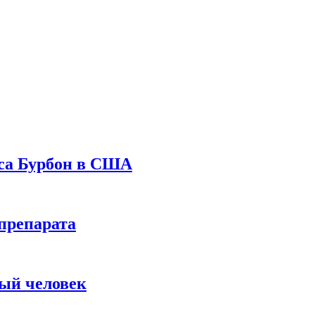
уса Бурбон в США
препарата
вый человек