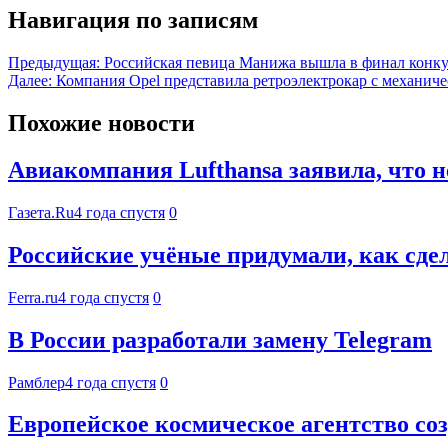
Навигация по записям
Предыдущая:
Российская певица Манижа вышла в финал конку
Далее:
Компания Opel представила ретроэлектрокар с механи
Похожие новости
Авиакомпания Lufthansa заявила, что н
Газета.Ru
4 года спустя
0
Российские учёные придумали, как сдел
Ferra.ru
4 года спустя
0
В России разработали замену Telegram
Рамблер
4 года спустя
0
Европейское космическое агентство соз