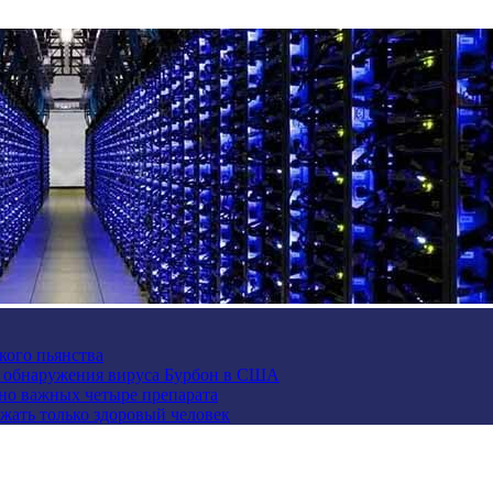
кого пьянства
е обнаружения вируса Бурбон в США
но важных четыре препарата
жать только здоровый человек