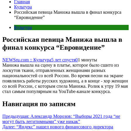
Главная
Культура
Российская певица Манижа вышла в финал конкурса
“Евровидение”
Культура
Российская певица Манижа вышла в
финал конкурса “Евровидение”
NEWSru.com :: Культура
5 лет спустя
0
1 минуты
Манижа вышла на сцену в платье, которое было сшито из
лоскутов ткани, отправленных женщинами разных
национальностей со всей России. Во время песни на экране
появлялись работы русских художниц, а в конце - хор женщин
со всей России, с которым спела Манижа. Ролик к утру 19 мая
стал самым популярным на YouTube-канале конкурса.
Навигация по записям
Предыдущая:
Александр Морозов: “Выборы 2021 года “не
могут быть легитимными” уже никак”
Далее:
“Яндекс” нашел нового финансового директора