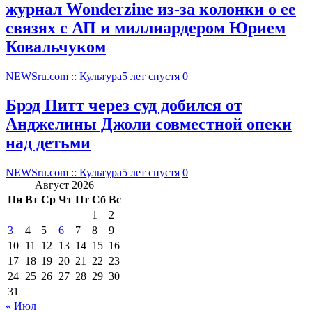
журнал Wonderzine из-за колонки о ее
связях с АП и миллиардером Юрием
Ковальчуком
NEWSru.com :: Культура
5 лет спустя
0
Брэд Питт через суд добился от
Анджелины Джоли совместной опеки
над детьми
NEWSru.com :: Культура
5 лет спустя
0
Август 2026
Пн
Вт
Ср
Чт
Пт
Сб
Вс
1
2
3
4
5
6
7
8
9
10
11
12
13
14
15
16
17
18
19
20
21
22
23
24
25
26
27
28
29
30
31
« Июл