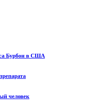
уса Бурбон в США
препарата
вый человек