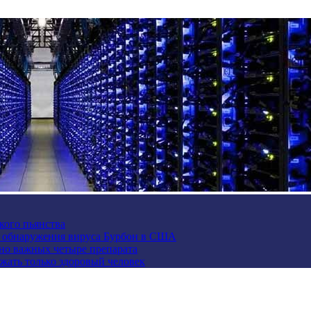
кого пьянства
е обнаружения вируса Бурбон в США
но важных четыре препарата
жать только здоровый человек