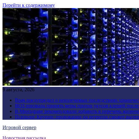
Перейти к содержимому
9 августа, 2026
Врач предупредил о неизлечимых последствиях хроничес
ВОЗ призвала принять меры против укусов клещей посл
В Минздраве рекомендовали добавить в перечень жизнен
Психолог Крупин: провокации на ретритах сможет выдер
Игровой сервер
Новостная рассылка