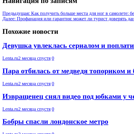
Навигация по записям
Предыдущая:
Как получить больше места для ног в самолете: 
Далее:
Профанация или гарантия: может ли турист доверять да
Похожие новости
Девушка увлеклась сериалом и поплати
Lenta.ru
2 месяца спустя
0
Пара отбилась от медведя топориком и
Lenta.ru
2 месяца спустя
0
Извращенец снял видео под юбками у ч
Lenta.ru
2 месяца спустя
0
Бобры спасли лондонское метро