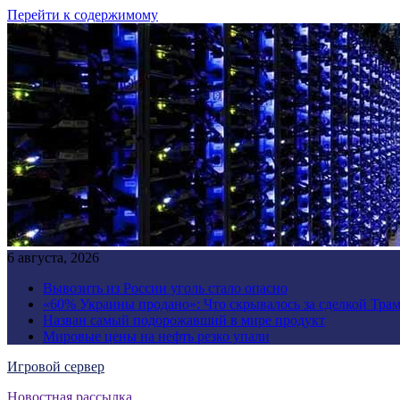
Перейти к содержимому
6 августа, 2026
Вывозить из России уголь стало опасно
«60% Украины продано»: Что скрывалось за сделкой Трам
Назван самый подорожавший в мире продукт
Мировые цены на нефть резко упали
Игровой сервер
Новостная рассылка