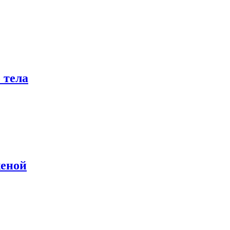
 тела
женой