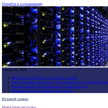
Перейти к содержимому
6 августа, 2026
Вывозить из России уголь стало опасно
«60% Украины продано»: Что скрывалось за сделкой Трам
Назван самый подорожавший в мире продукт
Мировые цены на нефть резко упали
Игровой сервер
Новостная рассылка