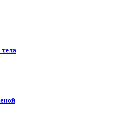
 тела
женой